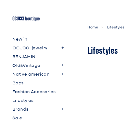
Home
Lifestyles
New in
Lifestyles
OCUCCI jewelry
BENJAMIN
Old&Vintage
Native american
Bags
Fashion Accesories
Lifestyles
Brands
Sale