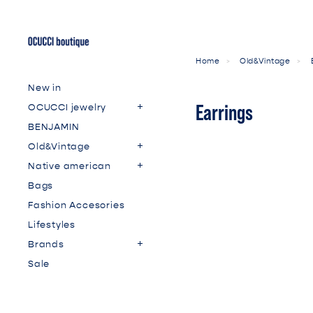
Home
Old&Vintage
New in
Earrings
OCUCCI jewelry
BENJAMIN
Old&Vintage
Native american
Bags
Fashion Accesories
Lifestyles
Brands
Sale