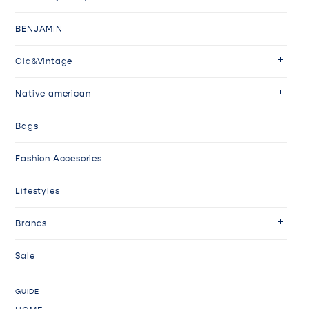
BENJAMIN
Old&Vintage
Native american
Bags
Fashion Accesories
Lifestyles
Brands
Sale
GUIDE